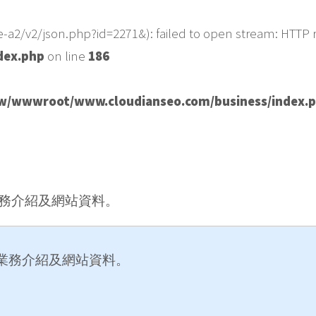
e-a2/v2/json.php?id=2271&): failed to open stream: HTTP r
dex.php
on line
186
/wwwroot/www.cloudianseo.com/business/index.
務介紹及網站資料。
業務介紹及網站資料。