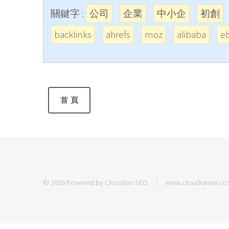
關鍵字 :
公司
企業
中小企
初創
backlinks
ahrefs
moz
alibaba
e
© 2026 Powered by
Cloudian SEO
www.cloudianseo.c