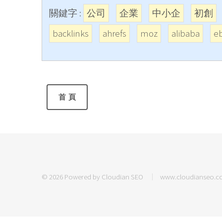
關鍵字 :
公司
企業
中小企
初創
backlinks
ahrefs
moz
alibaba
e
© 2026 Powered by
Cloudian SEO
www.cloudianseo.c