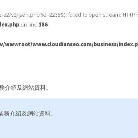
e-a2/v2/json.php?id=2235&): failed to open stream: HTTP r
dex.php
on line
186
/wwwroot/www.cloudianseo.com/business/index.
務介紹及網站資料。
業務介紹及網站資料。