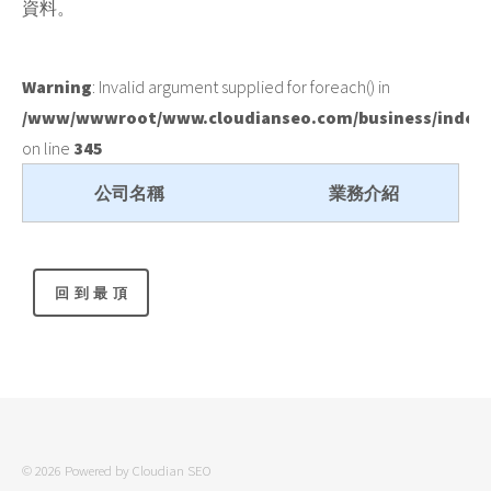
資料。
Warning
: Invalid argument supplied for foreach() in
/www/wwwroot/www.cloudianseo.com/business/index
on line
345
公司名稱
業務介紹
© 2026 Powered by
Cloudian SEO