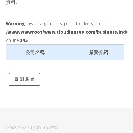
資料。
Warning
: Invalid argument supplied for foreach() in
/www/wwwroot/www.cloudianseo.com/business/index
on line
345
公司名稱
業務介紹
© 2026 Powered by
Cloudian SEO